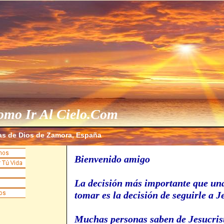
omo Ir Al Cielo.Com
as de Dios de Zamora, España
Bienvenido amigo
La decisión más importante que un
tomar es la decisión de seguirle a 
Muchas personas saben de Jesucrist