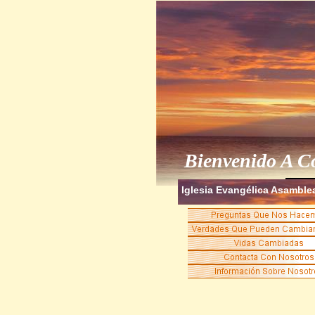
Bienvenido A C
Iglesia Evangélica Asamble