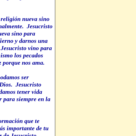
religión nueva sino
nalmente. Jesucristo
ueva sino para
fierno y darnos una
 Jesucristo vino para
mismo los pecados
uz porque nos ama.
podamos ser
Dios. Jesucristo
odamos tener vida
r para siempre en la
ormación que te
ás importante de tu
 de Jesucristo.